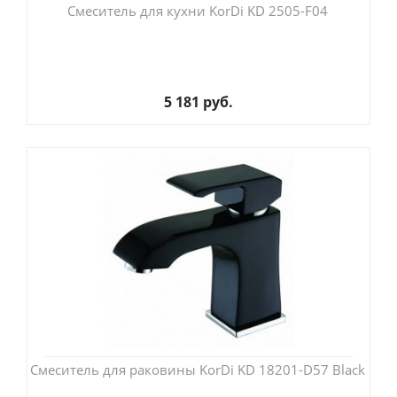
Смеситель для кухни KorDi KD 2505-F04
5 181 руб.
Смеситель для раковины KorDi KD 18201-D57 Black